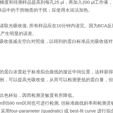
A蛋白梯度和待测样品提高到每孔25 μl，再加入200 μl工
多受到样品中的干扰物质的干扰；应使用水浴法加热。
处读取光吸收值, 所有样品应在10分钟内读完。因为BC
免产生明显的误差。
光吸收值减去空白对照值，以得到的蛋白标准品光吸收值
的蛋白浓度处于标准拟合曲线的接近中间位置，这样获得
例，可以提高光吸收值，从而可以检测更低的蛋白量，但
比色杯短，因而检测灵敏度有所降低。
nm到590 nm区间也可进行检测, 但标准曲线斜率和检测
parameter (quadratic) 或 best-fit cu