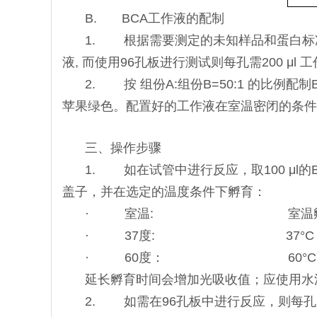
B. BCA工作液的配制
1. 根据需要测定的未知样品和蛋白标准
液, 而使用96孔板进行测试则每孔需200 μl 
2. 按 组份A:组份B=50:1 的比
苹果绿色。配置好的工作液在室温密闭的条件
三、操作步骤
1. 如在试管中进行反应，取100 μl
盖子，并在选定的温度条件下孵育：
· 室温: 室温孵育 2 hours (
· 37度: 37°C 孵育30 minut
· 60度： 60°C 孵育30 minu
延长孵育时间会增加光吸收值；应使用水
2. 如需在96孔板中进行反应，则每孔放入