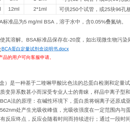
l
12ml
2*1ml
可供250个试管，或25块96孔
SA标准品为5 mg/ml BSA，溶于水中，含0.05%叠氮钠。
其溶解。BSA标准品保存在-20度，如出现微生物污染
BCA蛋白定量试剂盒说明书.docx
产品的用户可向客服申请。
剂盒）是一种基于二喹啉甲酸比色法的总蛋白检测和定量试剂
质变异系数甚小而深受专业人士的青睐，样品中离子型
BCA法的原理：在碱性环境下，蛋白质将铜离子还原成亚
562nm处产生光吸收峰值，光吸收强度在一定范围内与
没有反应终点，反应会随着时间而持续进行；通过一段时