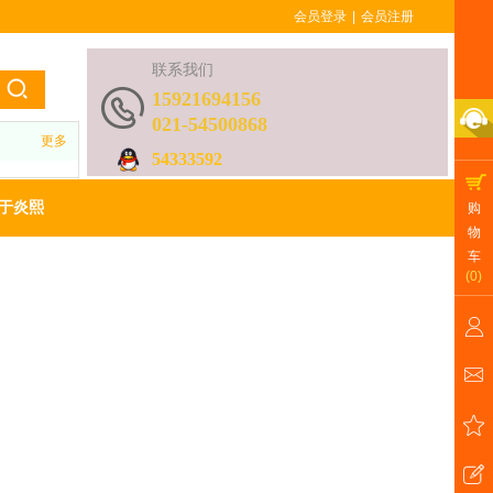
会员登录
|
会员注册
联系我们
15921694156
021-54500868
更多
54333592
于炎熙
购
物
车
(
0
)