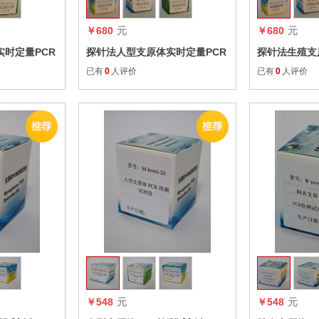
￥680
元
￥680
元
时定量PCR
探针法人型支原体实时定量PCR
探针法生殖支
试剂盒
试剂盒
已有
0
人评价
已有
0
人评价
收藏
收藏
￥548
元
￥548
元