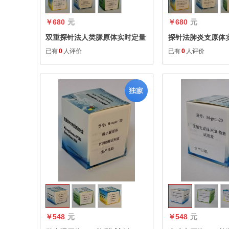
￥680
元
￥680
元
双重探针法人类脲原体实时定量
探针法肺炎支原体实
PCR试剂盒
试剂盒
已有
0
人评价
已有
0
人评价
收藏
￥548
元
￥548
元