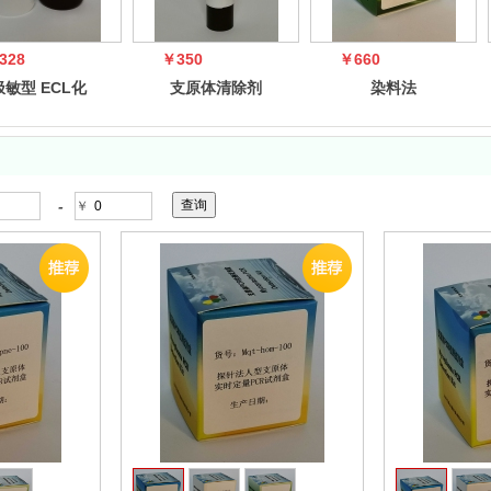
328
￥350
￥660
极敏型 ECL化
支原体清除剂
染料法
发光底物试剂
Candidatus
盒
Mycopl
-
￥
收藏
收藏