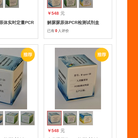
￥548
元
原体实时定量PCR
解脲脲原体PCR检测试剂盒
已有
0
人评价
收藏
收藏
￥548
元