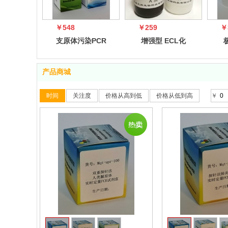
￥548
￥259
￥
支原体污染PCR
增强型 ECL化
检测试剂盒
学发光底物试剂
学
盒
产品商城
时间
关注度
价格从高到低
价格从低到高
￥
收藏