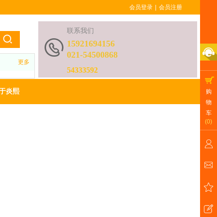
会员登录
|
会员注册
联系我们
15921694156
021-54500868
更多
54333592
于炎熙
购
物
车
(
0
)