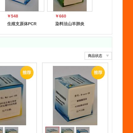
￥548
￥660
生殖支原体PCR
染料法山羊肺炎
检测试剂盒
支原体实时定量
PCR试剂盒
商品状态
收藏
收藏