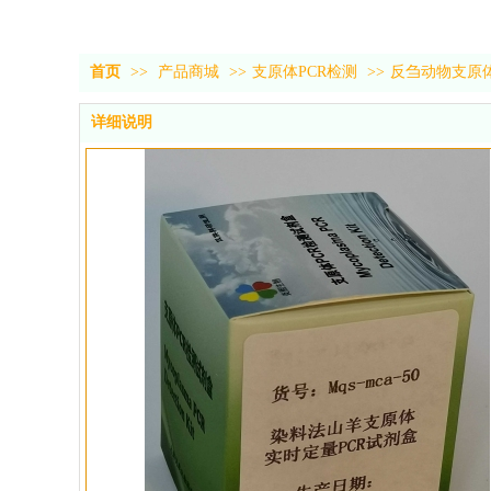
首页
>>
产品商城
>>
支原体PCR检测
>>
反刍动物支原
详细说明