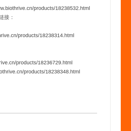
ww.biothrive.cn/products/18238532.html
品链接：
hrive.cn/products/18238314.html
hrive.cn/products/18236729.html
iothrive.cn/products/18238348.html