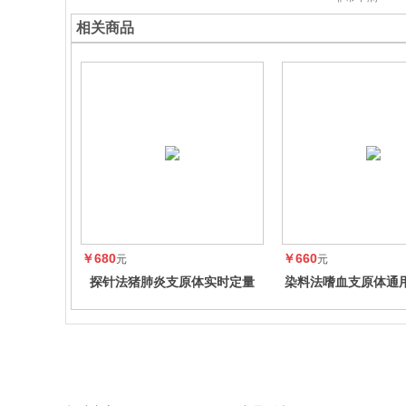
相关商品
￥680
￥660
元
元
探针法猪肺炎支原体实时定量
染料法嗜血支原体通
PCR试剂盒
PCR试剂盒