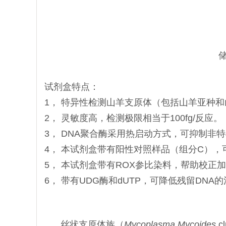
试剂盒特点：
1， 特异性检测山羊支原体（包括山羊亚种
2， 灵敏度高，检测极限相当于100fg/反应。
3， DNA聚合酶采用热启动方式，可抑制非
4， 本试剂盒带有阳性对照样品（组分C）
5， 本试剂盒带有ROX参比染料，帮助校正
6， 带有UDG酶和dUTP，可降低残留DNA
丝状支原体族（
Mycoplasma Mycoides
c