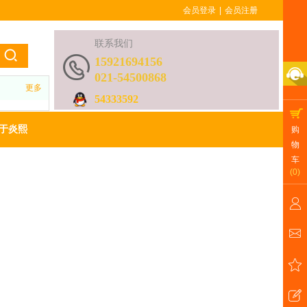
会员登录
|
会员注册
联系我们
15921694156
021-54500868
更多
54333592
于炎熙
购
物
车
(
0
)