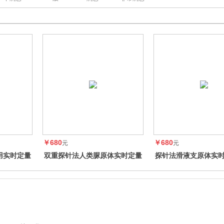
￥680
￥680
元
元
用实时定量
双重探针法人类脲原体实时定量
探针法滑液支原体实时
PCR试剂盒
试剂盒