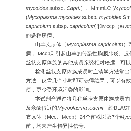
mycoides
subsp.
Capri.
）、MmmLC (
Mycopl
(
Mycoplasma mycoides
subsp.
mycoides
Sma
capricolum
subsp.
capricolum
)和Mccp（
Myco
的多种疾病。
山羊支原体（
Mycoplasma capricolum
）
病， Mccp则引起山羊的传染性胸膜肺炎。遗
丝状支原体族的其他成员亲缘相对较远，可以
检测丝状支原体族成员时血清学方法常出
方法，仅需几个小时即可获得结果，可以有效
便，更少受环境污染的影响。
本试剂盒通过将几种丝状支原体族成员的基
及亲缘很近的
Mycoplasma leachii
，经BLA
支原体（Mcc、Mccp）24个菌株以及7个
Myco
菌，均未产生特异性信号。