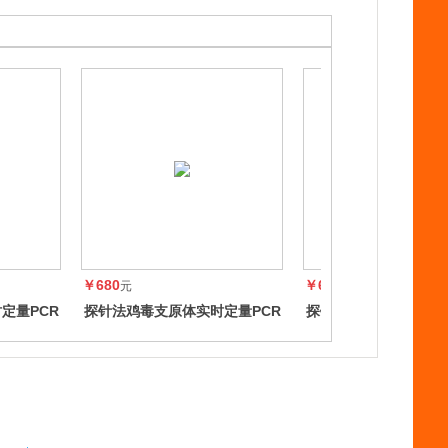
￥680
￥680
元
元
定量PCR
探针法鸡毒支原体实时定量PCR
探针法牛支原体实时定
试剂盒
剂盒