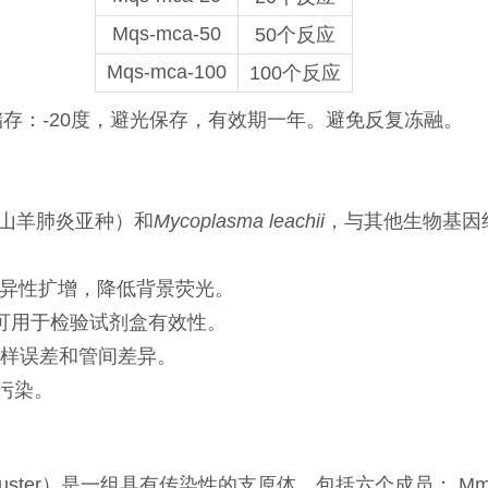
Mqs-mca-50
50个反应
Mqs-mca-100
100个反应
储存：-20度，避光保存，有效期一年。避免反复冻融。
和山羊肺炎亚种）和
Mycoplasma leachii
，与其他生物基因
特异性扩增，降低背景荧光。
，可用于检验试剂盒有效性。
加样误差和管间差异。
的污染。
luster）是一组具有传染性的支原体，包括六个成员： Mm