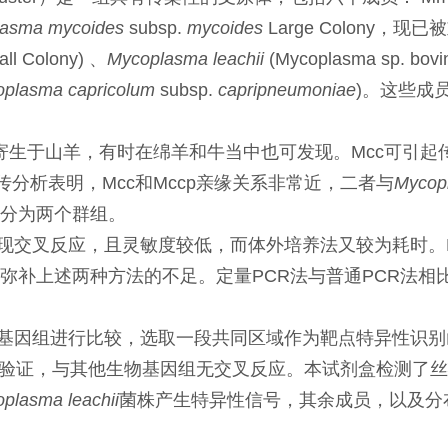
asma mycoides
subsp.
mycoides
Large Colony，现
ll Colony) 、
Mycoplasma leachii
(Mycoplasma sp. bovi
plasma capricolum
subsp.
capripneumoniae
)。这些成
寄生于山羊，有时在绵羊和牛当中也可发现。Mcc可引起
传分析表明，Mcc和Mccp亲缘关系非常近，二者与
Mycopl
分为两个群组。
现交叉反应，且灵敏度较低，而体外培养法又较为耗时。
弥补上述两种方法的不足。定量PCR法与普通PCR法相
因组进行比较，选取一段共同区域作为靶点特异性识别山羊
ST验证，与其他生物基因组无交叉反应。本试剂盒检测了
plasma leachii
菌株产生特异性信号，其余成员，以及分