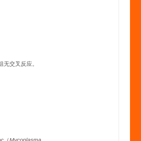
组无交叉反应。
c（
Mycoplasma