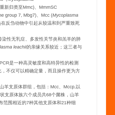
已被重新归类至Mmc)、MmmSC
ne group 7, Mbg7)、Mcc (
Mycoplasma
员在反刍动物中引起从较温和到严重致死
传染性无乳症、多发性关节炎和羔羊的肺
asma leachii
的亲缘关系较近；这三者与
PCR是一种高灵敏度和高特异性的检测
比，不仅可以精确定量，而且操作更为方
支原体群组，包括：Mcc、Mccp,以
丝状支原体族六个成员共68个菌株，山羊
布范围相近的7种其他支原体和21种细