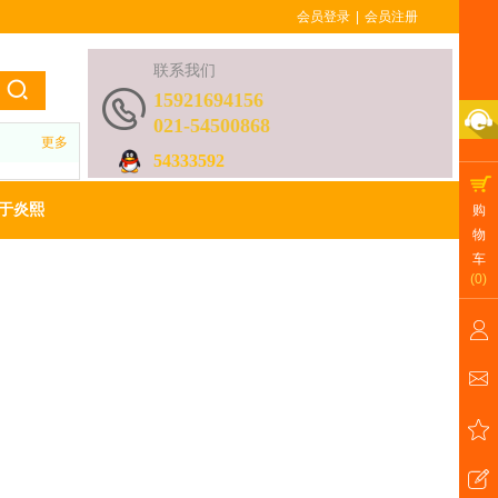
会员登录
|
会员注册
联系我们
15921694156
021-54500868
更多
54333592
于炎熙
购
物
车
(
0
)