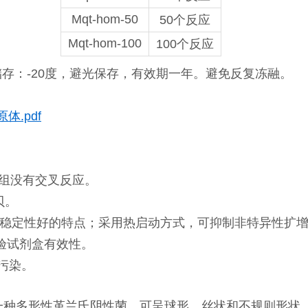
Mqt-hom-50
50个反应
Mqt-hom-100
100个反应
储存：-20度，避光保存，有效期一年。避免反复冻融。
体.pdf
因组没有交叉反应。
贝。
和热稳定性好的特点；采用热启动方式，可抑制非特异性扩
验试剂盒有效性。
的污染。
一种多形性革兰氏阴性菌，可呈球形、丝状和不规则形状，