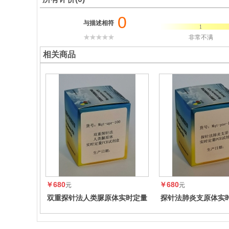
0
与描述相符
非常不满
相关商品
￥680
￥680
元
元
双重探针法人类脲原体实时定量
探针法肺炎支原体实时
PCR试剂盒
试剂盒