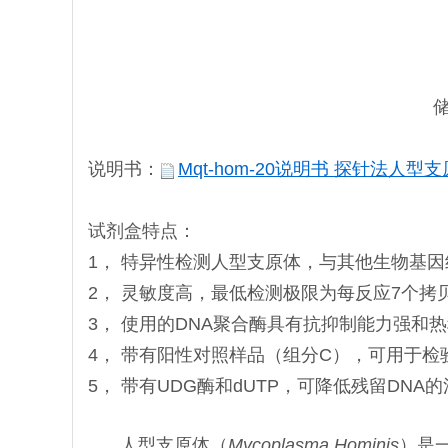
说明书：
Mqt-hom-20说明书 探针法人型支原
试剂盒特点：
1， 特异性检测人型支原体，与其他生物基
2， 灵敏度高，最低检测极限为每反应7个拷
3， 使用的DNA聚合酶具有抗抑制能力强
4， 带有阳性对照样品（组分C），可用于检
5， 带有UDG酶和dUTP，可降低残留DNA
人型支原体（
Mycoplasma Hominis
）是