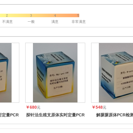
不满意
一般
满意
非常满意
￥680
￥548
元
元
定量PCR
探针法生殖支原体实时定量PCR
解脲脲原体PCR检
试剂盒