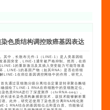
成核染色质结构调控致癌基因表达
其中，长散布元件-1（LINE-1）是人类基因组
基因突变，LINE-1通常被严格抑制。然而，在癌
LINE-1的重新激活及其插入突变能力可能导致基
，LINE-1的基因产物（如其RNA）是否在癌细
LINE-1在癌症基因调控网络中的作用，研究人
他们首先通过亚细胞分级分离结合定量逆转录聚合酶链
精确描绘了LINE-1 RNA在癌细胞中的亚细胞定位。
色质RNA进行了深度测序（chrRNA-seq）。
aP-C）的长读长染色质构象捕获技术，该技术能够解析重
图谱。此外，研究还使用了染色质分离RNA纯化测
LINE-1 RNA结合的基因组位点和蛋白质。功能验证
、报告基因系统以及细胞增殖实验等手段。