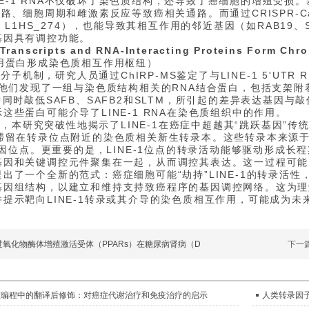
NE-1 RNA不仅破坏了染色质结构，还导致了癌细胞的增殖受损
通路、细胞周期和雌激素反应等致癌相关通路。而通过CRISPR-C
75、L1HS_274），也能导致其相互作用的邻近基因（如RAB19、
基因具有调控功能。
 Transcripts and RNA-Interacting Proteins Form Chro
作用蛋白形成染色质相互作用枢纽）
分子机制，研究人员通过ChIRP-MS鉴定了与LINE-1 5'UTR
，他们发现了一组与染色质结构相关的RNA结合蛋白，包括支架附着因
中同时敲低SAFB、SAFB2和SLTM，所引起的差异表达基因与敲
这些蛋白可能介导了LINE-1 RNA在染色质组织中的作用。
，本研究突破性地揭示了LINE-1在癌症中超越其“跳跃基因”传统
是滞留在转录位点附近的染色质相关新生转录本。这些转录本来源
1基因位点。更重要的是，LINE-1位点的转录活动能够驱动形成长
基因和关键调控元件聚集在一起，从而调控其表达。这一过程可能由
出了一个全新的范式：癌症细胞可能“劫持”LINE-1的转录活
基因组结构，以建立和维持支持致癌程序的基因调控网络。这为理解
提示靶向LINE-1转录或其介导的染色质相互作用，可能成为
过氧化物酶体增殖激活受体（PPARs）在糖尿病肾病（D
下一
重编程中的翻译后修饰：对癌症代谢治疗和免疫治疗的启示
人类转录因