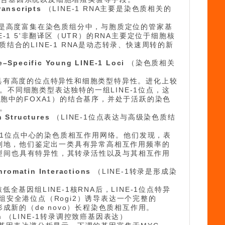
ranscripts
（LINE-1 RNA主要是染色质相关的
，而是高度富集在染色质组分中，与胞质定位的管家基
E-1 5'非翻译区（UTR）的RNA主要定位于细胞核
合的LINE-1 RNA是动态转录、快速周转的新
e–Specific Young LINE-1 Loci
（染色质相关
达具有高度的位点特异性和细胞类型特异性。进化上较
高。不同细胞类型表达独特的一组LINE-1位点，这
胞中的FOXA1）的结合基序，并处于活跃的染色
。
n Structures
（LINE-1位点表达与高级染色质结
NE-1位点中心的染色质相互作用网络。他们发现，表
特别地，他们鉴定出一类具有异常高相互作用频率的
在细胞类型间也具有特异性，其转录活性以及与其相互作用
hromatin Interactions
（LINE-1转录是形成染
全基因组LINE-1核RNA后，LINE-1位点特异
安全港位点（Rogi2）诱导表达一个完整的
成新的（de novo）长程染色质相互作用。
n
（LINE-1转录调控致癌基因表达）