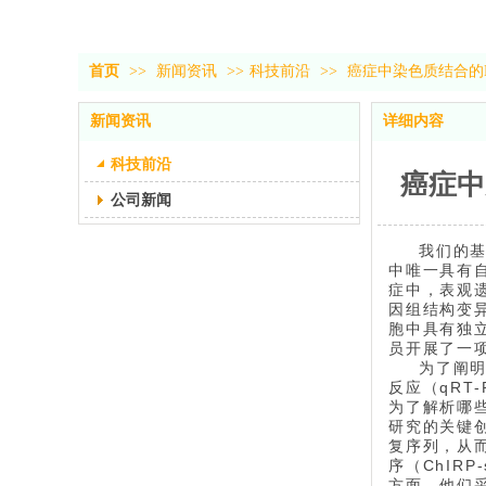
首页
>>
新闻资讯
>>
科技前沿
>>
癌症中染色质结合的L
新闻资讯
详细内容
科技前沿
癌症中
公司新闻
我们的基
中唯一具有自
症中，表观遗
因组结构变异
胞中具有独
员开展了一项
为了阐明
反应（qRT
为了解析哪些
研究的关键创
复序列，从而
序（ChIR
方面，他们采