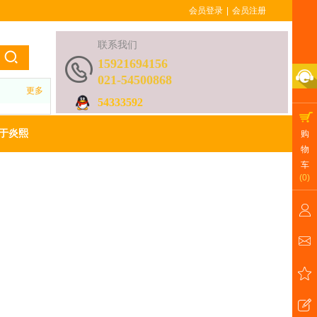
会员登录
|
会员注册
联系我们
15921694156
021-54500868
更多
54333592
于炎熙
购
物
车
(
0
)