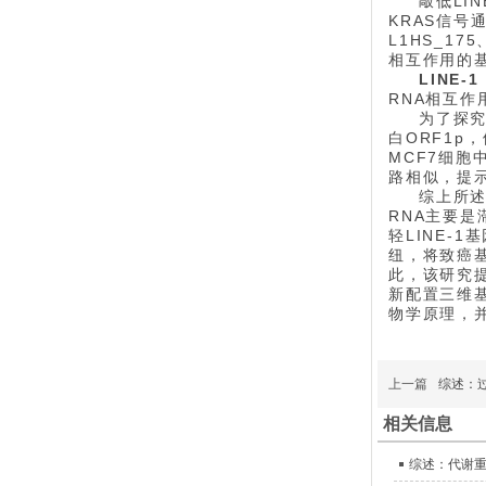
敲低LI
KRAS信号
L1HS_1
相互作用的
LINE-1
RNA相互
为了探究
白ORF1p
MCF7细胞
路相似，提示
综上所述
RNA主要
轻LINE-
纽，将致癌
此，该研究提
新配置三维
物学原理，并
上一篇
综述：
相关信息
综述：代谢