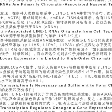
 RNAs Are Primarily Chromatin-Associated Nascent T
）
发现，在多种人类癌细胞系中，LINE-1 RNA并非均匀分布
DH、ACTB）形成鲜明对比。smRNA-FISH成像显示，含有LIN
代谢标记实验（4sU脉冲追踪）和转录抑制分析表明，这些染色质结
性质类似于增强子RNA（eRNA）。
tin-Associated LINE-1 RNAs Originate from Cell Typ
 RNA来源于细胞类型特异性的年轻LINE-1位点）
多种癌细胞系的染色质RNA测序数据，研究揭示LINE-1的表
异性亚家族（如L1HS、L1PA2、L1PA3）的位点表达水平更
5'UTR启动子区域富集了细胞类型特异性转录因子（如乳腺癌细
增强子、转录区域），而非表达位点则多位于抑制性染色质环境中
 Locus Expression Is Linked to High-Order Chromati
发的L1CaP-C技术，研究人员在MCF7等癌细胞中绘制了LI
E-1位点倾向于与远端活跃的顺式调控染色质区域发生相互作用。
位点，并将其命名为“高互作LINE-1位点”（HILL）。HILL
水平均显著高于非HILL。
Transcription Is Necessary and Sufficient to Form C
用的必要和充分条件）
证明，LINE-1转录对其介导的染色质结构至关重要。使用ASO敲低
用以及全局的染色质多向互作“社区”均显著减少。反之，在基因组
报告基因，足以在转录依赖的方式下，驱动该位点与远端基因组区域形
 Transcription Regulates Oncogenic Gene Expressio