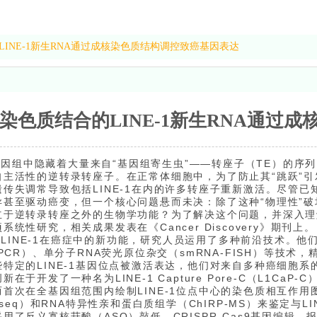
INE-1新生RNA通过成核染色质结构调控致癌基因表达
染色质结合的LINE-1新生RNA通过
因组中隐藏着大量来自“基因组寄生虫”——转座子（TE）的序列。
主活性的逆转录转座子。在正常体细胞中，为了防止其“跳跃”引发
传失调常导致包括LINE-1在内的许多转座子重新激活。尽管已知
甚至驱动癌变，但一个核心问题悬而未决：除了这种“物理性”破坏
立于逆转录转座之外的生物学功能？为了解决这个问题，并深入理解
系统性研究，相关成果发表在《Cancer Discovery》期刊上。
LINE-1在癌症中的新功能，研究人员运用了多种前沿技术。
-PCR）、单分子RNA荧光原位杂交（smRNA-FISH）等技术，
特定的LINE-1基因位点被激活表达，他们对来自多种癌细胞系的染
新在于开发了一种名为LINE-1 Capture Pore-C（L1C
首次在全基因组范围内绘制LINE-1位点中心的染色质相互作用
P-seq）和RNA特异性亲和蛋白质组学（ChIRP-MS）来鉴定与
用了反义寡核苷酸（ASO）敲低、CRISPR-Cas9基因编辑