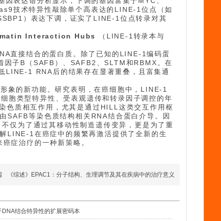
。基因表达谱分析显示，下调的基因富集于MYC、
as9技术特异性敲除单个高表达的LINE-1位点（如
SSBP1）表达下调，证实了LINE-1位点转录对其
matin Interaction Hubs
（LINE-1转录本与
 RNA直接结合的蛋白质。除了已知的LINE-1编码蛋
子B（SAFB）、SAFB2、SLTM和RBMX。在
低LINE-1 RNA后的结果存在显著重叠，且富集通
形象的新功能。研究表明，在癌细胞中，LINE-1
于细胞类型特异性、受表观遗传和转录因子调控的年
程染色质相互作用，尤其是通过HILL这类交互作用枢
SAFB等染色质结构相关RNA结合蛋白介导。因
性，不仅为了通过其移动性制造遗传变异，更是为了重
LINE-1在癌症中的频繁再激活提供了全新的生
未来癌症治疗的一种新策略。
篇
《综述》EPAC1：分子结构、生理调节及其在疾病中的治疗意义
子DNA结合特异性的扩展密码本