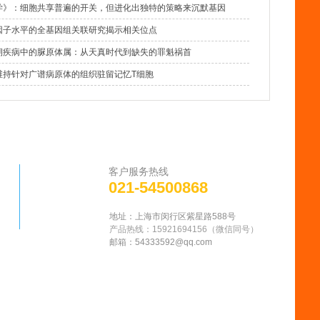
学》：细胞共享普遍的开关，但进化出独特的策略来沉默基因
因子水平的全基因组关联研究揭示相关位点
期疾病中的脲原体属：从天真时代到缺失的罪魁祸首
维持针对广谱病原体的组织驻留记忆T细胞
客户服务热线
021-54500868
地址：上海市闵行区紫星路588号
产品热线：15921694156
（微信同号
）
邮箱：
54333592@qq.com