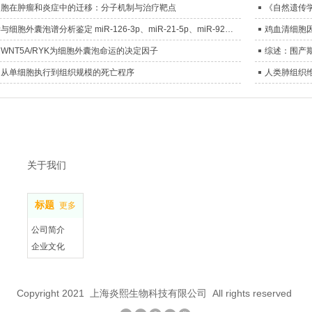
细胞在肿瘤和炎症中的迁移：分子机制与治疗靶点
《自然遗传
整合流行病学与细胞外囊泡谱分析鉴定 miR-126-3p、miR-21-5p、miR-92a-3p 及 SNAIL 作为内皮功能障碍与心脏代谢风险的候选生物标志物
鸡血清细胞
WNT5A/RYK为细胞外囊泡命运的决定因子
综述：围产
：从单细胞执行到组织规模的死亡程序
人类肺组织
关于我们
标题
更多
公司简介
企业文化
联系我们
Copyright 2021 上海炎熙生物科技有限公司 All rights reserved