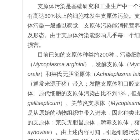
支原体污染是基础研究和工业生产中一个
有高达80%以上的细胞株发生支原体污染。
体污染一般难以察觉。支原体污染能消耗营养
及形态。由于支原体污染能影响几乎每一个细
损害。
目前已知的支原体种类约200种，污染细
（
Mycoplasma arginini
），发酵支原体（
Myc
orale
）和莱氏无胆甾原体（
Acholeplasma laid
（通常来源于猪）带入；发酵支原体和口腔支
体。原代细胞的支原体污染占比不到1%，但
gallisepticum
）、关节炎支原体（
Mycoplasma 
是从原始的动物组织中带入进来，因此种类比较多，
的支原体：莱氏无胆甾原体，鸡毒支原体，猪
synoviae
）。由上述内容可知，引起细胞污染