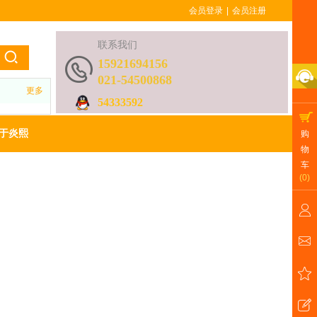
会员登录
|
会员注册
联系我们
15921694156
021-54500868
更多
54333592
于炎熙
购
物
车
(
0
)