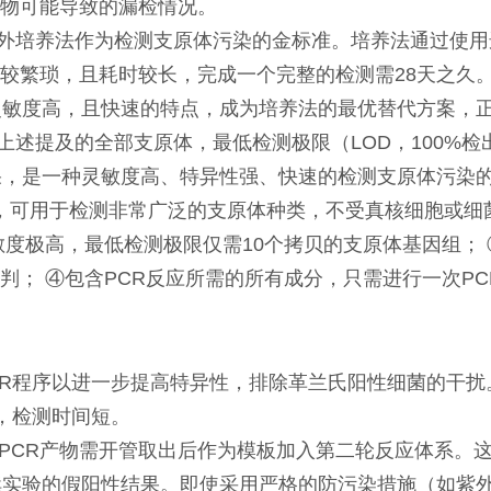
物可能导致的漏检情况。
外培养法作为检测支原体污染的金标准。培养法通过使用
较繁琐，且耗时较长，完成一个完整的检测需28天之久
灵敏度高，且快速的特点，成为培养法的最优替代方案，
述提及的全部支原体，最低检测极限（LOD，100%检
果，是一种灵敏度高、特异性强、快速的检测支原体污染的
计的，可用于检测非常广泛的支原体种类，不受真核细胞或细
敏度极高，最低检测极限仅需10个拷贝的支原体基因组；
判； ④包含PCR反应所需的所有成分，只需进行一次P
CR程序以进一步提高特异性，排除革兰氏阳性细菌的干扰
，检测时间短。
轮PCR产物需开管取出后作为模板加入第二轮反应体系。
续实验的假阳性结果。即使采用严格的防污染措施（如紫外