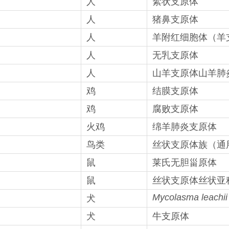
人
絮状支原体
人
猪鼻支原体
人
羊附红细胞体（羊
人
无乳支原体
人
山羊支原体山羊肺
鸡
结膜支原体
鸡
腐败支原体
火鸡
绵羊肺炎支原体
鸟类
丝状支原体族（通
鼠
莱氏无胆甾原体
鼠
丝状支原体丝状亚
Mycolasma leachii
犬
犬
牛支原体