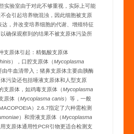
一些实验室由于对此不够重视，实际上可能
般不会引起培养物混浊，因此细胞被支原
表达，并改变培养细胞的代谢、增殖特征
，以确保观察到的结果不被支原体污染所
五种支原体引起：精氨酸支原体
hinis
），口腔支原体（
Mycoplasma
要由牛血清带入；猪鼻支原体主要由胰酶
原体污染还包括唾液支原体和人型支原
的支原体，如鸡毒支原体（
Mycoplasma
支原体（
Mycoplasma canis
）等，一般
OPOEIA）2.6.7指定了六种需检测
umoniae
）和滑液支原体（
Mycoplasma
用支原体通用性PCR引物更适合检测支