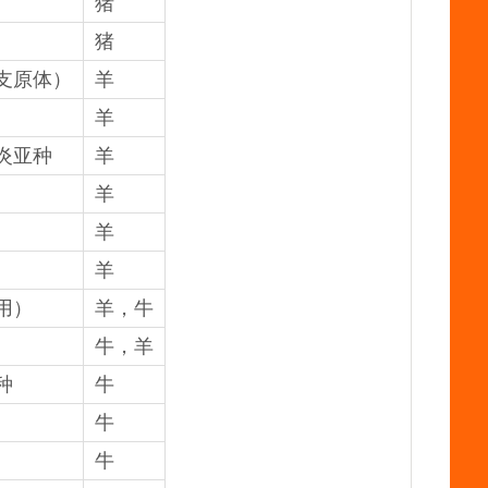
猪
猪
支原体）
羊
羊
炎亚种
羊
羊
羊
羊
用）
羊，牛
牛，羊
种
牛
牛
牛