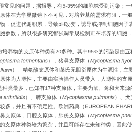
很常见的问题，据报导，有5-35%的细胞株受到污染；
支原体在光学显微镜下不可见，对培养基的需求有限，一
物，促进代谢积累，导致pH改变，诱导或抑制细胞因子
胞参数，所以很多研究都强调常规检测正在培养的细胞
胞培养物的支原体种类有20多种。其中95%的污染是由
oplasma fermentans
），猪鼻支原体（
Mycoplasma hyor
lawii
）。精氨酸支原体和莱氏无胆甾原体为牛源性，主
原体为人源性，主要由实验操作人员带入，人源性的支
是种类最多，已知有17种支原体，主要为鼠、禽和犬来源
arthritidis
）、肺支原体（
Mycoplasma pulmonis
）、犬
并且有不确定性。欧洲药典（EUROPEAN PHARMAC
鼻支原体，口腔支原体，肺炎支原体（
Mycoplasma pne
的支原体种类较为繁杂，并且可能存在未知种类，因此使