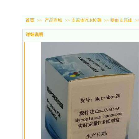
首页
>>
产品商城
>>
支原体PCR检测
>>
嗜血支原体
>
详细说明