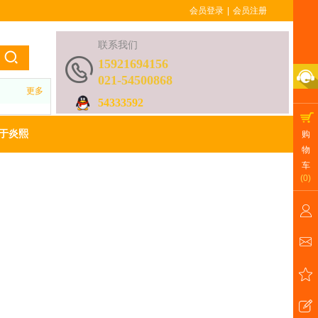
会员登录
|
会员注册
联系我们
15921694156
021-54500868
更多
54333592
于炎熙
购
物
车
(
0
)