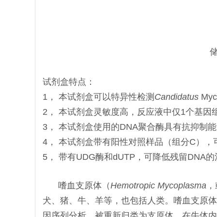
试剂盒特点：
1， 本试剂盒可以特异性检测
Candidatus
My
2， 本试剂盒灵敏度高，反应液中仅1个基因
3， 本试剂盒使用的DNA聚合酶具有抗抑
4， 本试剂盒带有阳性对照样品（组分C）
5， 带有UDG酶和dUTP，可降低残留DNA
嗜血支原体（
Hemotropic Mycoplasma
，
犬、猪、牛、羊等，也包括人类。嗜血支原体
因序列分析，被重新归类为支原体。在牛体内