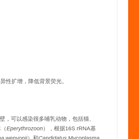
特异性扩增，降低背景荧光。
胞壁，可以感染很多哺乳动物，包括猫、
体（
Eperythrozoon
），根据16S rRNA基
a wenyonii
）和
Candidatus
Mycoplasma