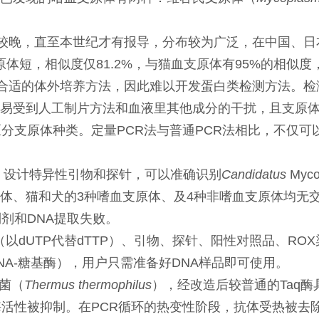
obos发现较晚，直至本世纪才有报导，分布较为广泛，在中
支原体短，相似度仅81.2%，与猫血支原体有95%的相
obos尚无合适的体外培养方法，因此难以开发蛋白类检测方
易受到人工制片方法和血液里其他成分的干扰，且支原
区分支原体种类。定量PCR法与普通PCR法相比，不仅
域，设计特异性引物和探针，可以准确识别
Candidatus
Myc
体、猫和犬的3种嗜血支原体、及4种非嗜血支原体均无
剂和DNA提取失败。
（以dUTP代替dTTP）、引物、探针、阳性对照品、RO
，尿嘧啶-DNA-糖基酶），用户只需准备好DNA样品即可使用。
菌（
Thermus thermophilus
），经改造后较普通的Taq
酶活性被抑制。在PCR循环的热变性阶段，抗体受热被去