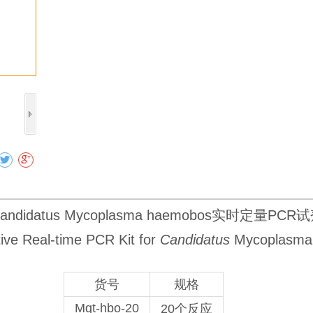
收藏
ndidatus Mycoplasma haemobos实时定量PCR
tive Real-time PCR Kit for
Candidatus
Mycoplasma
货号
规格
Mqt-hbo-20
20个反应