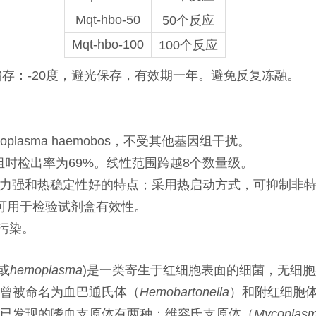
Mqt-hbo-50
50个反应
Mqt-hbo-100
100个反应
储存：-20度，避光保存，有效期一年。避免反复冻融。
coplasma haemobos，不受其他基因组干扰。
组时检出率为69%。线性范围跨越8个数量级。
制能力强和热稳定性好的特点；采用热启动方式，可抑制非
，可用于检验试剂盒有效性。
的污染。
或
hemoplasma
)是一类寄生于红细胞表面的细菌，无细
曾被命名为血巴通氏体（
Hemobartonella
）和附红细胞
已发现的嗜血支原体有两种：维容氏支原体（
Mycoplasm