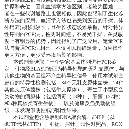
抗原和表位，因此血清学方法区别二者较为困难；二
者在一些代谢通路上也很相似，因此也限制了生化诊
断方法的应用。血清学方法也易受到疫苗的干扰。体
外培养法耗时较长，且生长状态较难掌握。针对特异
性序列的PCR法，检测时间短，不易受干扰，在灵敏
度上有明显的优势，因此得到了广泛应用。定量PCR
法与普通PCR法相比，不仅可以精确定量，而且操作
更为方便，更少受环境污染的影响。
本试剂盒选取了一个管家基因序列进行PCR鉴
定，引物经BLAST验证为特异性靶向无乳支原体，与
其他生物的基因组不产生特异性信号。使用本试剂盒
进行的特异性检测包括：34个无乳支原体菌株、24种
其他支原体菌株（包括牛支原体）、寄生于小型反刍
类动物的病原体（包括病毒（13种）、细菌（27种）
和6种真核类寄生生物）、以及健康反刍类动物组
织，未发现假阴性或假阳性结果。
本试剂盒包含热启动DNA聚合酶、dNTP（以
dUTP代替dTTP）、引物、探针、阳性对照品、ROX