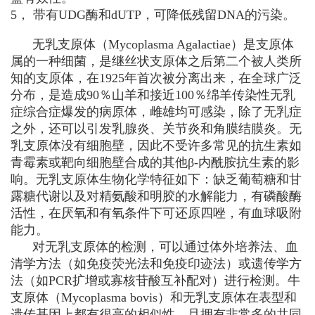
5， 带有UDG酶和dUTP，可降低残留DNA的污染。
无乳支原体（
Mycoplasma Agalactiae
）是支原体
属的一种细菌，是继丝状支原体之后第二个被人类所
知的支原体，在1925年首次被分离出来，在全球广泛
分布，是造成90％山羊和接近100％绵羊传染性无乳
症综合症爆发的病原体，雌雄均可感染，除了无乳症
之外，还可以引发乳腺炎、关节炎和角膜结膜炎。无
乳支原体没有细胞壁，因此不受许多常见的抗生素如
青霉素或靶向细胞壁合成的其他β-内酰胺抗生素的影
响。无乳支原体生物化学特征如下：缺乏葡萄糖和甘
露糖代谢以及对精氨酸和明胶的水解能力，有磷酸酶
活性，在厌氧和有氧条件下可还原四唑，有血球吸附
能力。
对无乳支原体的检测，可以通过体外培养法、血
清学方法（如免疫荧光法和免疫印迹法）或遗传学方
法（如PCR扩增或寡核苷酸互补配对）进行检测。牛
支原体（
Mycoplasma bovis
）和无乳支原体在表型和
遗传基因上都有很高的相似性，且拥有非常多的共同