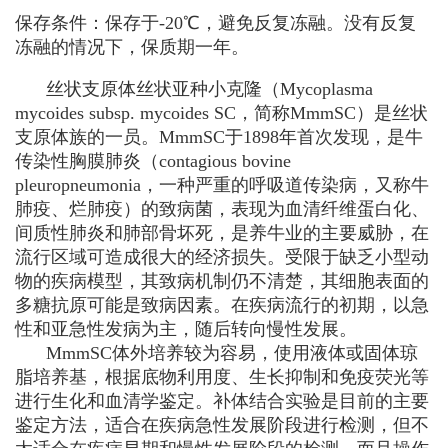
保存条件：保存于-20℃，避免反复冻融。没有反复
冻融的情况下，保质期一年。
丝状支原体丝状亚种小克隆（
Mycoplasma
mycoides
subsp.
mycoides
SC，简称MmmSC）是丝状
支原体族的一员。MmmSC于1898年首次发现，是牛
传染性胸膜肺炎（contagious bovine
pleuropneumonia，一种严重的呼吸道传染病，又称牛
肺疫、烂肺疫）的致病菌，表现为血清纤维蛋白化、
间质性肺炎和肺部骨坏死，是养牛业的主要威胁，在
流行区域可造成很大的经济损失。受限于缺乏小型动
物的疾病模型，其致病机制仍不清楚，其细胞表面的
多糖抗原可能是致病因素。在疾病流行的初期，以急
性和亚急性发病为主，随后转向慢性发展。
MmmSC体外培养较为容易，使用液体或固体琼
脂培养基，根据底物利用度、生长抑制和免疫荧光等
进行生化和血清学鉴定。补体结合实验是目前的主要
鉴定方法，适合在疾病急性发展阶段进行检测，但不