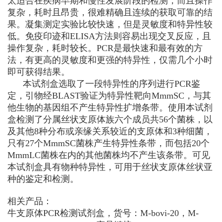
太适合在疾病早期和慢性发展阶段的检测，而且操作
复杂，耗时且昂贵，很难精确且连续的获取可靠的结
果。凝集测定实验比较快速，但是灵敏度和特异性较
低。免疫印迹和ELISA方法则容易出现交叉反应，且
操作复杂，耗时较长。PCR是最快速和最有效的方
法，有更高的灵敏度和更强的特异性，仅需几个小时
即可获得结果。
本试剂盒选取了一段特异性的序列进行PCR鉴
定，引物经BLAST验证为特异性靶向MmmSC，与其
他生物的基因组不产生特异性扩增条带。使用本试剂
盒检测了分属丝状支原体族六个成员共56个菌株，以
及其他8种分布或亲缘关系较近的支原体和3种细菌，
只有27个MmmSC菌株产生特异性条带，而包括20个
MmmLC菌株在内的其他菌株均不产生该条带。可见
本试剂盒具有物种特异性，可用于丝状支原体丝状亚
种的鉴定和检测。
相关产品：
牛支原体PCR检测试剂盒，货号：M-bovi-20，M-