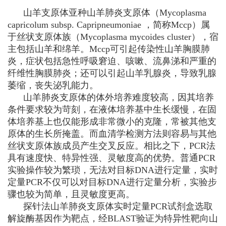
山羊支原体亚种山羊肺炎支原体（
Mycoplasma
capricolum
subsp.
Capripneumoniae
，简称Mccp）属
于丝状支原体族（
Mycoplasma mycoides
cluster），宿
主包括山羊和绵羊。Mccp可引起传染性山羊胸膜肺
炎，症状包括急性呼吸窘迫、咳嗽、流鼻涕和严重的
纤维性胸膜肺炎；还可以引起山羊乳腺炎，导致乳腺
萎缩，丧失泌乳能力。
山羊肺炎支原体的体外培养难度较高，因其培养
条件要求较为苛刻，在液体培养基中生长缓慢，在固
体培养基上也仅能形成非常微小的克隆，常被其他支
原体的生长所掩盖。而血清学检测方法则容易与其他
丝状支原体族成员产生交叉反应。相比之下，PCR法
具有速度快、特异性强、灵敏度高的优势。普通PCR
实验操作较为繁琐，无法对目标DNA进行定量，实时
定量PCR不仅可以对目标DNA进行定量分析，实验步
骤也较为简单，且灵敏度更高。
探针法山羊肺炎支原体实时定量PCR试剂盒选取
解旋酶基因作为靶点，经BLAST验证为特异性靶向山