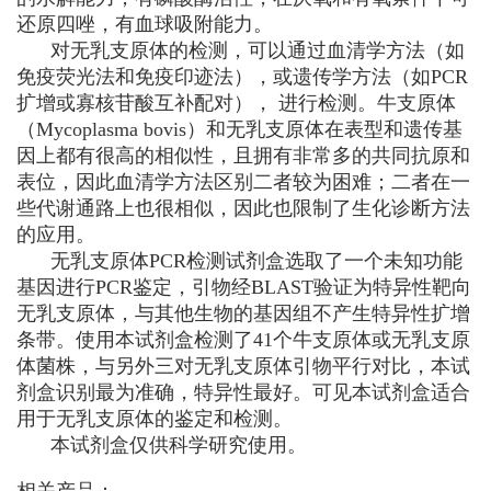
还原四唑，有血球吸附能力。
对无乳支原体的检测，可以通过血清学方法（如
免疫荧光法和免疫印迹法），或遗传学方法（如PCR
扩增或寡核苷酸互补配对）， 进行检测。牛支原体
（
Mycoplasma bovis
）和无乳支原体在表型和遗传基
因上都有很高的相似性，且拥有非常多的共同抗原和
表位，因此血清学方法区别二者较为困难；二者在一
些代谢通路上也很相似，因此也限制了生化诊断方法
的应用。
无乳支原体PCR检测试剂盒选取了一个未知功能
基因进行PCR鉴定，引物经BLAST验证为特异性靶向
无乳支原体，与其他生物的基因组不产生特异性扩增
条带。使用本试剂盒检测了41个牛支原体或无乳支原
体菌株，与另外三对无乳支原体引物平行对比，本试
剂盒识别最为准确，特异性最好。可见本试剂盒适合
用于无乳支原体的鉴定和检测。
本试剂盒仅供科学研究使用。
相关产品：