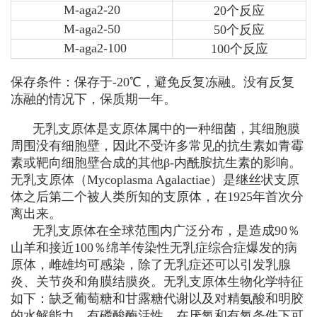
M-aga2-20
20个反应
M-aga2-50
50个反应
M-aga2-100
100个反应
保存条件：保存于-20℃，避免反复冻融。没有反复
冻融的情况下，保质期一年。
无乳支原体是支原体属中的一种细菌，其细胞膜
周围没有细胞壁，因此不受许多常见的抗生素如青霉
素或靶向细胞壁合成的其他β-内酰胺抗生素的影响。
无乳支原体（
Mycoplasma Agalactiae
）是继丝状支原
体之后第二个被人类所知的支原体，在1925年首次分
离出来。
无乳支原体在全球范围内广泛分布，是造成90％
山羊和接近100％绵羊传染性无乳症综合症爆发的病
原体，雌雄均可感染，除了无乳症还可以引发乳腺
炎、关节炎和角膜结膜炎。无乳支原体生物化学特征
如下：缺乏葡萄糖和甘露糖代谢以及对精氨酸和明胶
的水解能力，有磷酸酶活性，在厌氧和有氧条件下可