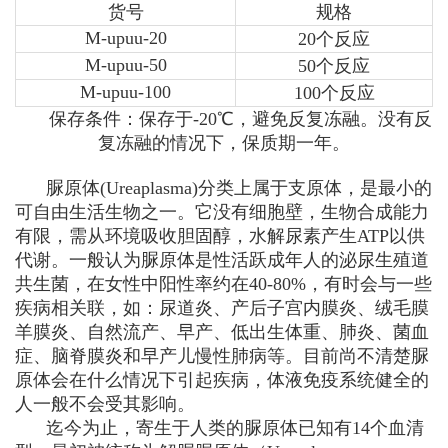
货号
规格
M-upuu-20
20个反应
M-upuu-50
50个反应
M-upuu-100
100个反应
保存条件：保存于-20℃，避免反复冻融。没有反
复冻融的情况下，保质期一年。
脲原体(
Ureaplasma
)分类上属于支原体，是最小的
可自由生活生物之一。它没有细胞壁，生物合成能力
有限，需从环境吸收胆固醇，水解尿素产生ATP以供
代谢。一般认为脲原体是性活跃成年人的泌尿生殖道
共生菌，在女性中阳性率约在40-80%，有时会与一些
疾病相关联，如：尿道炎、产后子宫内膜炎、绒毛膜
羊膜炎、自然流产、早产、低出生体重、肺炎、菌血
症、脑脊膜炎和早产儿慢性肺病等。目前尚不清楚脲
原体会在什么情况下引起疾病，体液免疫系统健全的
人一般不会受其影响。
迄今为止，寄生于人类的脲原体已知有14个血清