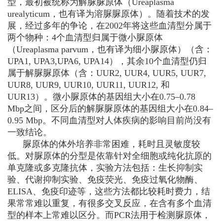
型，最初被统称为解脲脲原体（
Ureaplasma
urealyticum
，也有译为溶脲脲原体）。随着技术的发
展，经过多年的争论，在2002年将这些血清型分属于
两个物种：4个血清型归属于微小脲原体
（
Ureaplasma parvum
，也有译为细小脲原体）（含：
UPA1, UPA3,UPA6, UPA14），其余10个血清型仍归
属于解脲脲原体（含：UUR2, UUR4, UUR5, UUR7,
UUR8, UUR9, UUR10, UUR11, UUR12, 和
UUR13）。微小脲原体的基因组大小在0.75–0.78
Mbp之间，区分后的解脲脲原体的基因组大小在0.84–
0.95 Mbp。不同血清型对人体疾病的影响目前尚没有
一致结论。
脲原体的体外培养非常困难，耗时且灵敏度较
低。对脲原体的分型是依靠针对全细胞或纯化抗原的
单克隆或多克隆抗体，实验方法包括：生长抑制实
验、代谢抑制实验、免疫荧光、免疫过氧化物酶、
ELISA、免疫印迹等，这些方法都比较耗时费力，结
果常常难以重复，有很多交叉反应，在含有多个血清
型的样本上常难以区分。而PCR法用于检测脲原体，