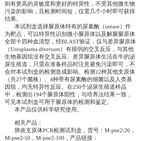
则有更高的灵敏度和更好的特异性，不受其他微生物
污染的影响，且检测时间短，仅需几个小时即可获得
结果。
本试剂盒选择脲原体特有的尿素酶（urease）作
为靶点，可以特异性识别微小脲原体以及解脲脲原体
全部十四种血清型，经BLAST验证，仅与差异脲原体
（
Ureaplasma diversum
）有很弱的交叉反应，与其他
生物基因组没有交叉反应。差异脲原体生活在牛的泌
尿生殖道，只需在准备样品时注意避免污染即可，不
会对本试剂盒的检测造成影响。检测12种其他支原体
（共27个菌株）、4种带有尿素酶的细菌以及人类基
因组，均无特异性反应。在250个泌尿生殖道样品
中，检测出194个脲原体阳性，与培养法结果一致，
可见本试剂盒可用于脲原体的检测和鉴定。
本产品仅供科学研究使用。
相关产品：
肺炎支原体PCR检测试剂盒，货号：M-pne2-20，
M-pne2-50，M-pne2-100，产品链接：