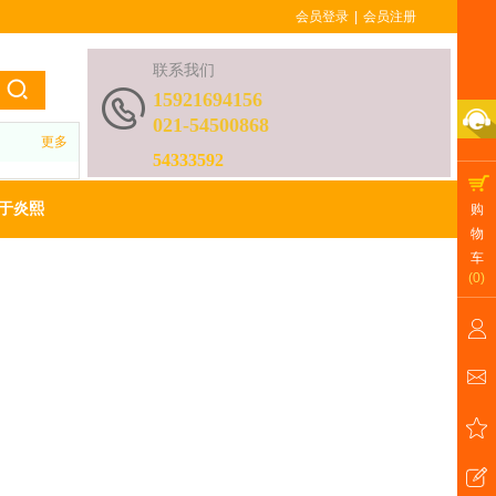
会员登录
|
会员注册
联系我们
15921694156
021-54500868
更多
54333592
于炎熙
购
物
车
(
0
)