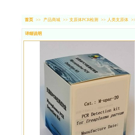
首页
>>
产品商城
>>
支原体PCR检测
>>
人类支原体
>
详细说明