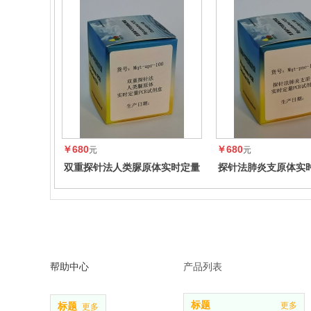
￥680
￥680
元
元
双重探针法人类脲原体实时定量
探针法肺炎支原体实时
PCR试剂盒
试剂盒
帮助中心
产品列表
标题
更多
标题
更多