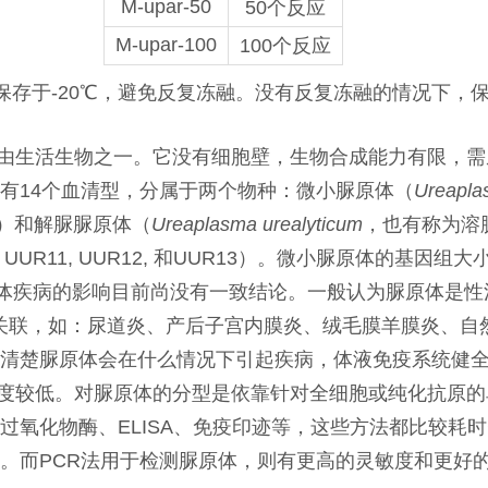
M-upar-50
50个反应
M-upar-100
100个反应
保存于-20℃，避免反复冻融。没有反复冻融的情况下，
由生活生物之一。它没有细胞壁，生物合成能力有限，需
有14个血清型，分属于两个物种：微小脲原体（
Ureapla
A14）和解脲脲原体（
Ureaplasma urealyticum
，也有称为溶脲
 UUR10, UUR11, UUR12, 和UUR13）。微小脲原体的基因
清型对人体疾病的影响目前尚没有一致结论。一般认为脲原体
病相关联，如：尿道炎、产后子宫内膜炎、绒毛膜羊膜炎、
清楚脲原体会在什么情况下引起疾病，体液免疫系统健
度较低。对脲原体的分型是依靠针对全细胞或纯化抗原的
过氧化物酶、ELISA、免疫印迹等，这些方法都比较耗
。而PCR法用于检测脲原体，则有更高的灵敏度和更好