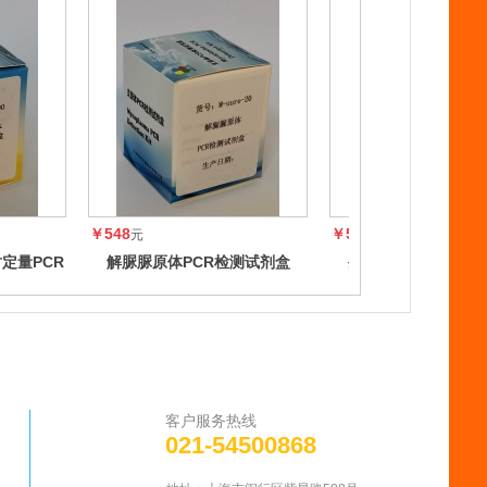
￥548
￥548
元
元
定量PCR
解脲脲原体PCR检测试剂盒
生殖支原体PCR检
客户服务热线
021-54500868