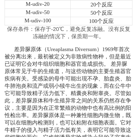
M-udiv-20
20个反应
M-udiv-50
50个反应
M-udiv-100
100个反应
保存条件：保存于-20℃，避免反复冻融。没有反复
冻融的情况下，保质期一年。
差异脲原体（
Ureaplasma Diversum
）1969年首次
被分离出来，最初被定义为非致病性物种，但是最近
已证明它会对牛组织细胞和器官造成损伤。 差异脲
原体常见于牛的生殖道，与这些动物的主要生殖器官
疾病有关。受感染的母牛可能出现不孕、胎盘炎、胎
牛肺泡炎和流产或弱小犊牛出生的现象，而在公牛中
它可能导致精子活力低下、精囊炎和附睾炎。尽管如
此，差异脲原体和牛生殖异常之间的关系仍然存在争
议，主要是因为在正常繁殖的动物中也有高比例的阳
性检出率。差异脲原体是一种兼性细胞内微生物，既
可以在细胞内检测到，也可以粘附在细胞表面。它对
牛精子的侵入与精子活力低有关，表明它可能导致这