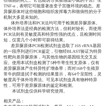
些细胞的死亡。它也能诱导实验感染小鼠的子宫产生
TNF-α，表明它可能显著改变子宫微环境的稳态。差
异脲原体对这些细胞和组织发挥毒力和致病性的分子
机制大多是未知的。
体外培养法和PCR法均可用于检测差异脲原体。
体外培养法是经典的检测方法，但耗时较长，而使用
PCR法则有灵敏度高和特异性强的优点，且检测时间
短，仅需几个小时即可获得结果。
差异脲原体PCR检测试剂盒选取了16S rRNA基因
的一段序列进行PCR鉴定，引物经BLAST验证为特异
性靶向差异脲原体，与其他生物的基因组无交叉反
应。使用本试剂盒检测了5种牛寄生性支原体，仅有
差异脲原体产生特异性扩增条带；而对168个生殖异
常牛的阴道拭子检测的结果显示，有64个呈阳性，灵
敏度高于体外培养法。可见本试剂盒具有物种特异
性，可用于差异脲原体的鉴定和检测。
本试剂盒仅供科学研究使用。
相关产品：